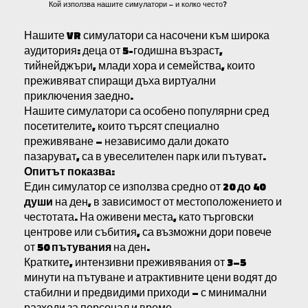
Кой използва нашите симулатори – и колко често?
Нашите VR симулатори са насочени към широка
аудитория: деца от 5-годишна възраст,
тийнейджъри, млади хора и семейства, които
преживяват спиращи дъха виртуални
приключения заедно.
Нашите симулатори са особено популярни сред
посетителите, които търсят специално
преживяване – независимо дали докато
пазаруват, са в увеселителен парк или пътуват.
Опитът показва:
Един симулатор се използва средно от
20 до 40
души
на ден, в зависимост от местоположението и
честотата. На оживени места, като търговски
центрове или събития, са възможни дори повече
от
50 пътувания
на ден.
Кратките, интензивни преживявания от 3–5
минути на пътуване и атрактивните цени водят до
стабилни и предвидими приходи – с минимални
разходи за персонал и време.