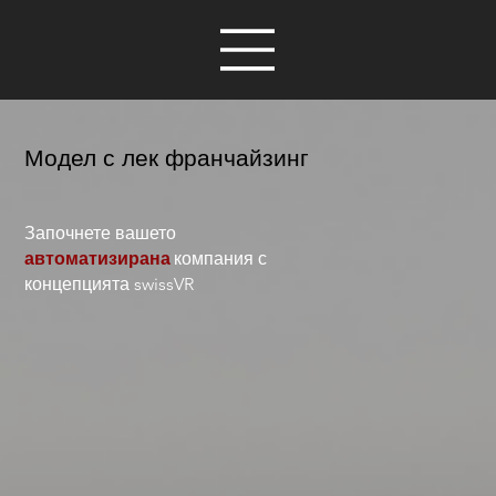
Модел с лек франчайзинг
Започнете вашето
автоматизирана
компания с
концепцията swissVR