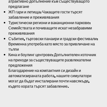
атрактивно допълнение към съществуващото
предлагане
ЖП гари и летища: Чакащите гости търсят
забавление и преживявания
Туристически региони и ваканционни паркове:
Семействата и почиващите искат незабравими
преживявания
Събития, търговски панаири и градски фестивали:
Временна употреба като място за привличане на
тълпи
Кина и боулинг центрове: Допълнителен източник
на приходи за съществуващите развлекателни
предложения
Благодарение на компактния си дизайн и
автоматизираната работа, нашите симулатори
могат да бъдат инсталирани почти навсякъде,
където хората търсят забавление.