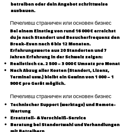
betreiben oder dein Angebot schrittweise
ausbauen.
Печеливш страничен или основен бизнес
Bei einem Einstieg von rund 16 000 € erreichst
du je nach Standort und Besucherfrequenz den
Break-Even nach 6 bis 12 Monaten.
Erfahrungswerte aus 20 Standorten und 7
Jahren Erfahrung in der Schweiz zeigen:
Realistisch ca. 2 500 – 3 000 € Umsatz pro Monat
Nach Abzug aller Kosten (Standort, Lizenz,
Terminal usw.) bleibt ein Gewinn von 1 000 – 1
900 € pro Gerät möglich.
Печеливш страничен или основен бизнес
Technischer Support (werktags) und Remote-
Wartung
Ersatzteil- & Verschleiß-Service
Beratung bei Standortwahl und Verhandlungen
mit Betreibern