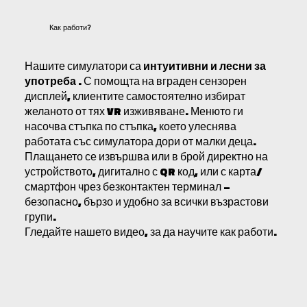
Как работи?
Нашите симулатори са
интуитивни и лесни за
употреба
. С помощта на вграден сензорен
дисплей, клиентите самостоятелно избират
желаното от тях VR изживяване. Менюто ги
насочва стъпка по стъпка, което улеснява
работата със симулатора дори от малки деца.
Плащането се извършва или в брой директно на
устройството, дигитално с QR код, или с карта/
смартфон чрез безконтактен терминал –
безопасно, бързо и удобно за всички възрастови
групи.
Гледайте нашето видео, за да научите как работи.