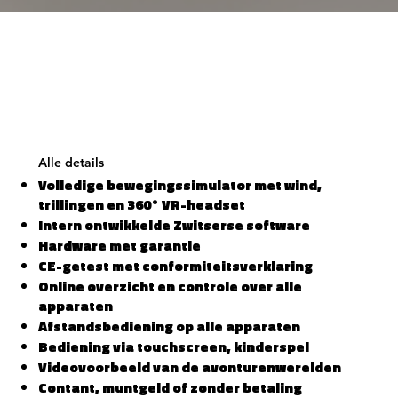
Alle details
Volledige bewegingssimulator met wind,
trillingen en 360° VR-headset
Intern ontwikkelde Zwitserse software
Hardware met garantie
CE-getest met conformiteitsverklaring
Online overzicht en controle over alle
apparaten
Afstandsbediening op alle apparaten
Bediening via touchscreen, kinderspel
Videovoorbeeld van de avonturenwerelden
Contant, muntgeld of zonder betaling