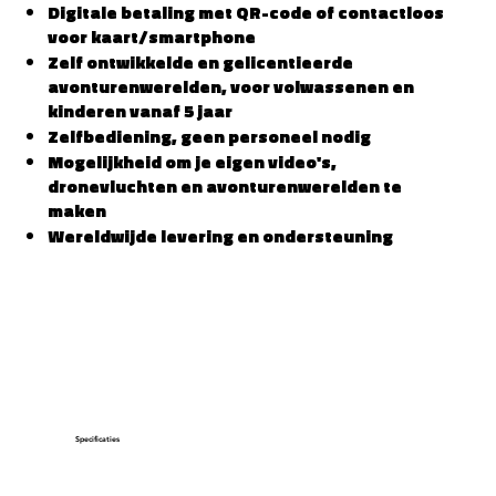
Digitale betaling met QR-code of contactloos
voor kaart/smartphone
Zelf ontwikkelde en gelicentieerde
avonturenwerelden, voor volwassenen en
kinderen vanaf 5 jaar
Zelfbediening, geen personeel nodig
Mogelijkheid om je eigen video's,
dronevluchten en avonturenwerelden te
maken
Wereldwijde levering en ondersteuning
Specificaties