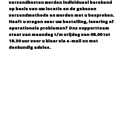
verzendkosten worden individueel berekend
op basis van uw locatie en de gekozen
verzendmethode en worden met u besproken.
Heeft u vragen over uw bestelling, levering of
operationele problemen? Ons
supportteam
staat van maandag t/m vrijdag van 08.00 tot
18.30 uur voor u klaar via e-mail en met
deskundig advies.