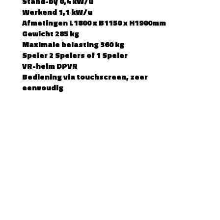
Stand-by 0,4 kW/u
Werkend 1,1 kW/u
Afmetingen L1800 x B1150 x H1900mm
Gewicht 285 kg
Maximale belasting 360 kg
Speler 2 Spelers of 1 Speler
VR-helm DPVR
Bediening via touchscreen, zeer
eenvoudig