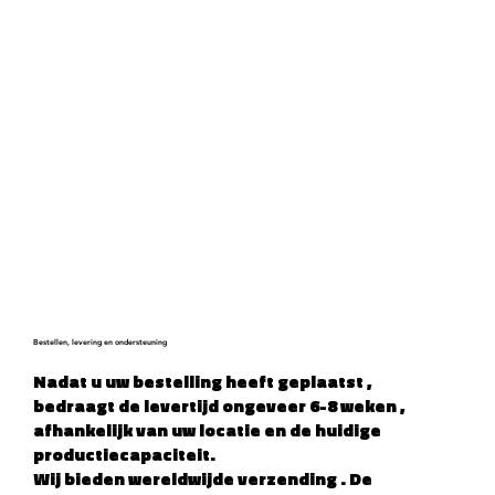
Bestellen, levering en ondersteuning
Nadat u uw bestelling heeft geplaatst
,
bedraagt de levertijd ongeveer 6-8 weken
,
afhankelijk van uw locatie en de huidige
productiecapaciteit.
Wij bieden
wereldwijde verzending
. De