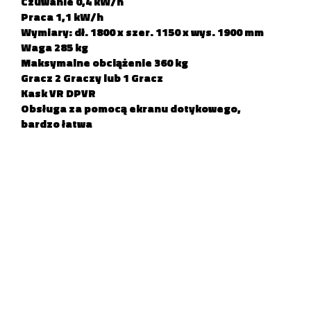
Czuwanie 0,4 kW/h
Praca 1,1 kW/h
Wymiary: dł. 1800 x szer. 1150 x wys. 1900 mm
Waga 285 kg
Maksymalne obciążenie 360 kg
Gracz 2 Graczy lub 1 Gracz
Kask VR DPVR
Obsługa za pomocą ekranu dotykowego,
bardzo łatwa