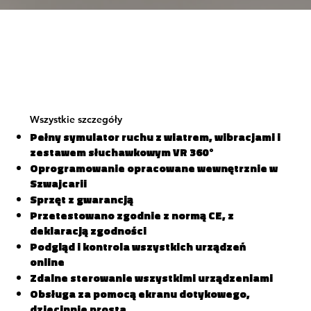
Wszystkie szczegóły
Pełny symulator ruchu z wiatrem, wibracjami i
zestawem słuchawkowym VR 360°
Oprogramowanie opracowane wewnętrznie w
Szwajcarii
Sprzęt z gwarancją
Przetestowano zgodnie z normą CE, z
deklaracją zgodności
Podgląd i kontrola wszystkich urządzeń
online
Zdalne sterowanie wszystkimi urządzeniami
Obsługa za pomocą ekranu dotykowego,
dziecinnie prosta