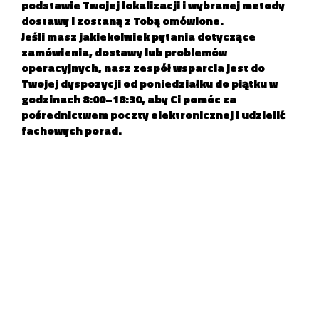
podstawie Twojej lokalizacji i wybranej metody
dostawy i zostaną z Tobą omówione.
Jeśli masz jakiekolwiek pytania dotyczące
zamówienia, dostawy lub problemów
operacyjnych, nasz
zespół wsparcia
jest do
Twojej dyspozycji od poniedziałku do piątku w
godzinach 8:00–18:30, aby Ci pomóc za
pośrednictwem poczty elektronicznej i udzielić
fachowych porad.