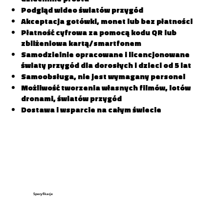
Podgląd wideo światów przygód
Akceptacja gotówki, monet lub bez płatności
Płatność cyfrowa za pomocą kodu QR lub
zbliżeniowa kartą/smartfonem
Samodzielnie opracowane i licencjonowane
światy przygód dla dorosłych i dzieci od 5 lat
Samoobsługa, nie jest wymagany personel
Możliwość tworzenia własnych filmów, lotów
dronami, światów przygód
Dostawa i wsparcie na całym świecie
Specyfikacje