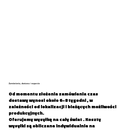
Zamówienia, dostawa i wsparcie
Od momentu złożenia zamówienia
czas
dostawy wynosi około 6–8 tygodni
, w
zależności od lokalizacji i bieżących możliwości
produkcyjnych.
Oferujemy
wysyłkę na cały świat
. Koszty
wysyłki są obliczane indywidualnie na