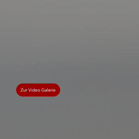
Zur Video Galerie